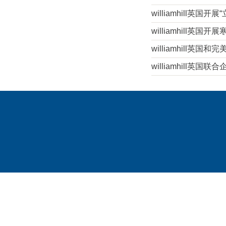
williamhill英国
williamhill英
williamhill英
williamhill英国